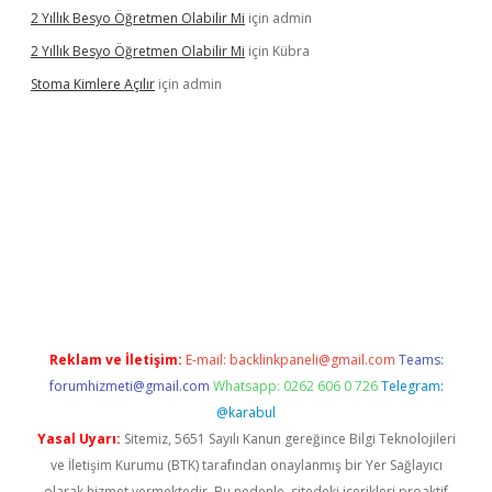
2 Yıllık Besyo Öğretmen Olabilir Mi
için
admin
2 Yıllık Besyo Öğretmen Olabilir Mi
için
Kübra
Stoma Kimlere Açılır
için
admin
lbet
Reklam ve İletişim:
E-mail:
backlinkpaneli@gmail.com
Teams:
forumhizmeti@gmail.com
Whatsapp: 0262 606 0 726
Telegram:
@karabul
Yasal Uyarı:
Sitemiz, 5651 Sayılı Kanun gereğince Bilgi Teknolojileri
ve İletişim Kurumu (BTK) tarafından onaylanmış bir Yer Sağlayıcı
olarak hizmet vermektedir. Bu nedenle, sitedeki içerikleri proaktif