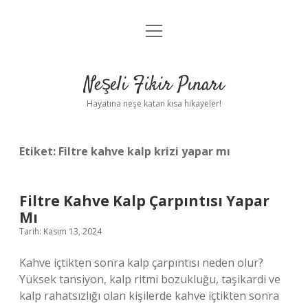
menüyü
Anasayfa
aç
Gizlilik Politikası
Neşeli Fikir Pınarı
Yasal Uyarı
Hayatına neşe katan kısa hikayeler!
Hakkımızda
Etiket:
Filtre kahve kalp krizi yapar mı
Filtre Kahve Kalp Çarpıntısı Yapar
Mı
Tarih: Kasım 13, 2024
Kahve içtikten sonra kalp çarpıntısı neden olur?
Yüksek tansiyon, kalp ritmi bozukluğu, taşikardi ve
kalp rahatsızlığı olan kişilerde kahve içtikten sonra