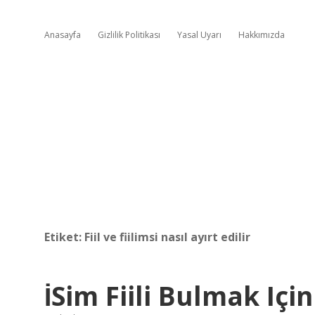
Anasayfa
Gizlilik Politikası
Yasal Uyarı
Hakkımızda
Etiket:
Fiil ve fiilimsi nasıl ayırt edilir
İSim Fiili Bulmak Iç