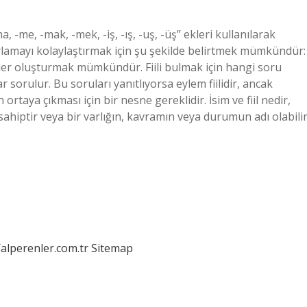
-ma, -me, -mak, -mek, -iş, -ış, -uş, -üş” ekleri kullanılarak
atırlamayı kolaylaştırmak için şu şekilde belirtmek mümkündür:
simler oluşturmak mümkündür. Fiili bulmak için hangi soru
r sorulur. Bu soruları yanıtlıyorsa eylem fiilidir, ancak
in ortaya çıkması için bir nesne gereklidir. İsim ve fiil nedir,
 sahiptir veya bir varlığın, kavramın veya durumun adı olabilir
/alperenler.com.tr
Sitemap