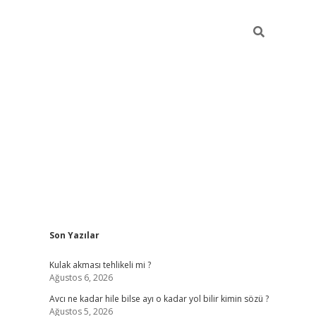
Sidebar
Son Yazılar
ilbet
Kulak akması tehlikeli mi ?
Ağustos 6, 2026
Avcı ne kadar hile bilse ayı o kadar yol bilir kimin sözü ?
Ağustos 5, 2026