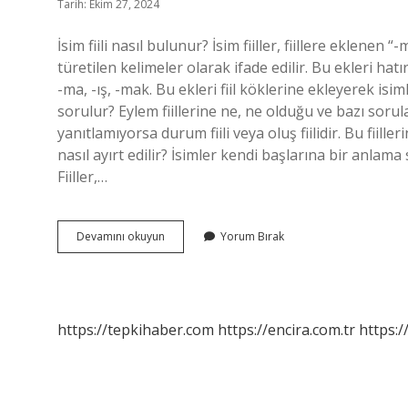
Tarih: Ekim 27, 2024
İsim fiili nasıl bulunur? İsim fiiller, fiillere eklenen “
türetilen kelimeler olarak ifade edilir. Bu ekleri h
-ma, -ış, -mak. Bu ekleri fiil köklerine ekleyerek i
sorulur? Eylem fiillerine ne, ne olduğu ve bazı sorula
yanıtlamıyorsa durum fiili veya oluş fiilidir. Bu fiiller
nasıl ayırt edilir? İsimler kendi başlarına bir anlama
Fiiller,…
İSim
Devamını okuyun
Yorum Bırak
Fiili
Bulmak
Için
Hangi
Sorular
https://tepkihaber.com
https://encira.com.tr
https:/
Sorulur