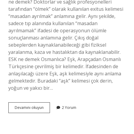
ne demek? Doktorlar ve sağlık profesyonelleri
tarafından “ölmek” olarak kullanılan exitus kelimesi
“masadan ayrılmak” anlamına gelir. Aynı şekilde,
sadece tıp alanında kullanılan “masadan
ayrılmamak” ifadesi de operasyonun ölümle
sonuçlanması anlamına gelir. Çıkış doğal
sebeplerden kaynaklanabileceği gibi fiziksel
yaralanma, kaza ve hastalıktan da kaynaklanabilir.
ESK ne demek Osmanlıca? Eşk, Arapçadan Osmanlı
Türkçesine çevrilmiş bir kelimedir. İfadesinden de
anlaşılacağı üzere Eşk, aşk kelimesiyle aynı anlama
gelmektedir. Buradaki “aşk” kelimesi çok derin,
yoğun ve yakıcı bir…
Esk
Devamını okuyun
2 Yorum
Olmak
Ne
Demek