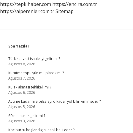
https://tepkihaber.com
https://encira.com.tr
https://alperenler.com.tr
Sitemap
Sidebar
Son Yazılar
Türk kahvesi ishale iyi gelir mi ?
Ağustos 8, 2026
Kurutma topu yün mü plastik mi ?
Ağustos 7, 2026
Kulak akması tehlikeli mi ?
Ağustos 6, 2026
Avcı ne kadar hile bilse ayı o kadar yol bilir kimin sözü ?
Ağustos 5, 2026
60 net hukuk gelir mi ?
Ağustos 3, 2026
Koç burcu hoşlandığını nasıl belli eder ?