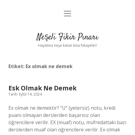
menüyü
Anasayfa
aç
Gizlilik Politikası
Neşeli Fikir Pınarı
Yasal Uyarı
Hayatına neşe katan kısa hikayeler!
Hakkımızda
Etiket:
Ex olmak ne demek
Esk Olmak Ne Demek
Tarih: Eylül 14, 2024
Ex olmak ne demektir? “U” (yetersiz) notu, kredi
puanı olmayan derslerden başarısız olan
öğrencilere verilir. EX (muaf) notu, müfredattaki bazı
derslerden muaf olan öğrencilere verilir. Ex olmak