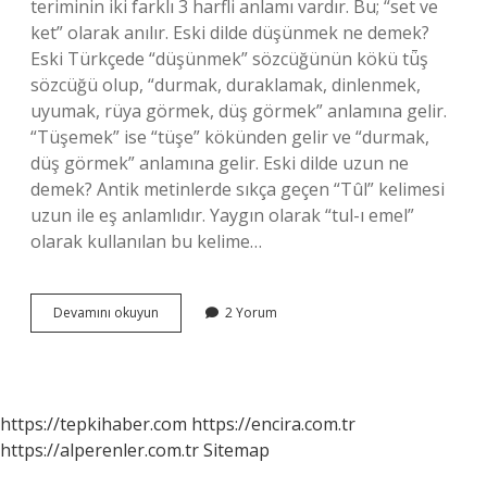
teriminin iki farklı 3 harfli anlamı vardır. Bu; “set ve
ket” olarak anılır. Eski dilde düşünmek ne demek?
Eski Türkçede “düşünmek” sözcüğünün kökü tǖş
sözcüğü olup, “durmak, duraklamak, dinlenmek,
uyumak, rüya görmek, düş görmek” anlamına gelir.
“Tüşemek” ise “tüşe” kökünden gelir ve “durmak,
düş görmek” anlamına gelir. Eski dilde uzun ne
demek? Antik metinlerde sıkça geçen “Tûl” kelimesi
uzun ile eş anlamlıdır. Yaygın olarak “tul-ı emel”
olarak kullanılan bu kelime…
Eski
Devamını okuyun
2 Yorum
Dilde
Kıl
Ne
Demek
https://tepkihaber.com
https://encira.com.tr
https://alperenler.com.tr
Sitemap