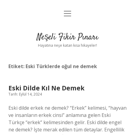
menüyü
Anasayfa
aç
Gizlilik Politikası
Neşeli Fikir Pınarı
Yasal Uyarı
Hayatına neşe katan kısa hikayeler!
Hakkımızda
Etiket:
Eski Türklerde oğul ne demek
Eski Dilde Kıl Ne Demek
Tarih: Eylül 14, 2024
Eski dilde erkek ne demek? “Erkek” kelimesi, “hayvan
ve insanların erkek cinsi” anlamına gelen Eski
Türkçe “erkek” kelimesinden gelir. Eski dilde engel
ne demek? İşte merak edilen tüm detaylar. Engellilik