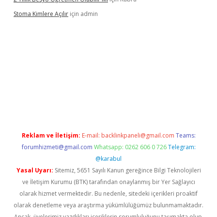
Stoma Kimlere Açılır
için
admin
lbet
Reklam ve İletişim:
E-mail:
backlinkpaneli@gmail.com
Teams:
forumhizmeti@gmail.com
Whatsapp: 0262 606 0 726
Telegram:
@karabul
Yasal Uyarı:
Sitemiz, 5651 Sayılı Kanun gereğince Bilgi Teknolojileri
ve İletişim Kurumu (BTK) tarafından onaylanmış bir Yer Sağlayıcı
olarak hizmet vermektedir. Bu nedenle, sitedeki içerikleri proaktif
olarak denetleme veya araştırma yükümlülüğümüz bulunmamaktadır.
Ancak, üyelerimiz yazdıkları içeriklerin sorumluluğunu taşımakta olup,