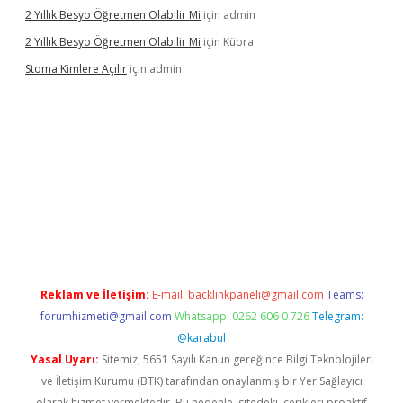
2 Yıllık Besyo Öğretmen Olabilir Mi
için
admin
2 Yıllık Besyo Öğretmen Olabilir Mi
için
Kübra
Stoma Kimlere Açılır
için
admin
lbet
Reklam ve İletişim:
E-mail:
backlinkpaneli@gmail.com
Teams:
forumhizmeti@gmail.com
Whatsapp: 0262 606 0 726
Telegram:
@karabul
Yasal Uyarı:
Sitemiz, 5651 Sayılı Kanun gereğince Bilgi Teknolojileri
ve İletişim Kurumu (BTK) tarafından onaylanmış bir Yer Sağlayıcı
olarak hizmet vermektedir. Bu nedenle, sitedeki içerikleri proaktif