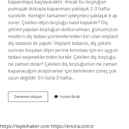
kapanmaya başlayacaktır. Ancak bu boşluğun
yumuşak dokuyla kapanması yaklaşık 2-3 hafta
sürebilir. Kemiğin tamamen iyileşmesi yaklaşık 6 ay
sürer. Çekilen dişin boşluğu nasıl kapatılır? Diş
çekimi yapılan boşluğun doldurulması, günümüzün
modern diş tedavi yöntemlerinden biri olan implant
diş tedavisi ile yapılır. İmplant tedavisi, diş çekimi
sonrası boşalan dişin yerine konması için en uygun
tedavi seçeneklerinden biridir. Çekilen diş boşluğu
ne zaman dolar? Çekilen diş boşluğunun ne zaman
kapanacağını araştıranlar için belirlenen süreç çok
uzun değildir. En fazla 3 hafta…
Diş
Devamını okuyun
Yorum Bırak
Çekildikten
Sonra
Çukur
Ne
Zaman
https://tepkihaber.com
https://encira.com.tr
Kapanır