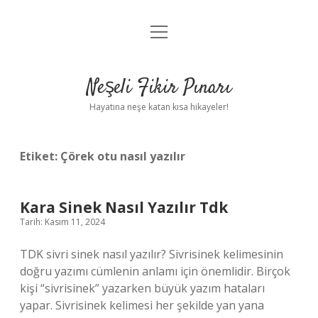
menüyü
Anasayfa
aç
Gizlilik Politikası
Neşeli Fikir Pınarı
Yasal Uyarı
Hayatına neşe katan kısa hikayeler!
Hakkımızda
Etiket:
Çörek otu nasıl yazılır
Kara Sinek Nasıl Yazılır Tdk
Tarih: Kasım 11, 2024
TDK sivri sinek nasıl yazılır? Sivrisinek kelimesinin
doğru yazımı cümlenin anlamı için önemlidir. Birçok
kişi “sivrisinek” yazarken büyük yazım hataları
yapar. Sivrisinek kelimesi her şekilde yan yana