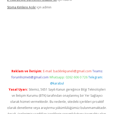
Stoma Kimlere Açılır
için
admin
lbet
Reklam ve İletişim:
E-mail:
backlinkpaneli@gmail.com
Teams:
forumhizmeti@gmail.com
Whatsapp: 0262 606 0 726
Telegram:
@karabul
Yasal Uyarı:
Sitemiz, 5651 Sayılı Kanun gereğince Bilgi Teknolojileri
ve İletişim Kurumu (BTK) tarafından onaylanmış bir Yer Sağlayıcı
olarak hizmet vermektedir. Bu nedenle, sitedeki içerikleri proaktif
olarak denetleme veya araştırma yükümlülüğümüz bulunmamaktadır.
Ancak, üyelerimiz yazdıkları içeriklerin sorumluluğunu taşımakta olup,