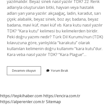
yazılmalıdır. Beyaz sinek nasıl yazılır TDK? 22. Renk
adlarıyla oluşturulan bitki, hayvan veya hastalık
adları yan yana yazılır: akçaağaç, ladin, karadut, sarı
çiçek; alabalık, beyaz sinek, boz ayı; badana, beyaz
badana, mavi küf, mavi küf vb. Kara kutu nasıl yazılır
TDK? “Kara kutu” kelimesi bu kelimelerden biridir.
Peki doğru yazımı nedir? Türk Dil Kurumu’nun (TDK)
kılavuzuna göre, yanlışlıkla “karakutu” olarak
kullanılan kelimenin doğru kullanımı “kara kutu”dur.
Kara veba nasıl yazılır TDK? “Kara Plague”…
Kara
Devamını okuyun
Yorum Bırak
Sinek
Nasıl
Yazılır
Tdk
https://tepkihaber.com
https://encira.com.tr
https://alperenler.com.tr
Sitemap