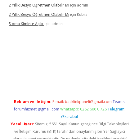
2 Yıllık Besyo Öğretmen Olabilir Mi
için
admin
2 Yıllık Besyo Öğretmen Olabilir Mi
için
Kübra
Stoma Kimlere Açılır
için
admin
bet
Reklam ve İletişim:
E-mail:
backlinkpaneli@gmail.com
Teams:
forumhizmeti@gmail.com
Whatsapp: 0262 606 0 726
Telegram:
@karabul
Yasal Uyarı:
Sitemiz, 5651 Sayılı Kanun gereğince Bilgi Teknolojileri
ve İletişim Kurumu (BTK) tarafından onaylanmış bir Yer Sağlayıcı
olarak hizmet vermektedir. Bu nedenle, sitedeki içerikleri proaktif