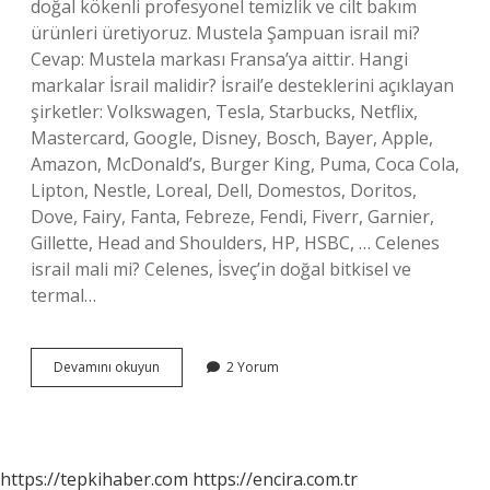
doğal kökenli profesyonel temizlik ve cilt bakım
ürünleri üretiyoruz. Mustela Şampuan israil mi?
Cevap: Mustela markası Fransa’ya aittir. Hangi
markalar İsrail malidir? İsrail’e desteklerini açıklayan
şirketler: Volkswagen, Tesla, Starbucks, Netflix,
Mastercard, Google, Disney, Bosch, Bayer, Apple,
Amazon, McDonald’s, Burger King, Puma, Coca Cola,
Lipton, Nestle, Loreal, Dell, Domestos, Doritos,
Dove, Fairy, Fanta, Febreze, Fendi, Fiverr, Garnier,
Gillette, Head and Shoulders, HP, HSBC, … Celenes
israil mali mi? Celenes, İsveç’in doğal bitkisel ve
termal…
Mustela
Devamını okuyun
2 Yorum
Israil
Mali
Mi
https://tepkihaber.com
https://encira.com.tr