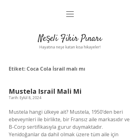
menüyü
Anasayfa
aç
Gizlilik Politikası
Neşeli Fikir Pınarı
Yasal Uyarı
Hayatına neşe katan kısa hikayeler!
Hakkımızda
Etiket:
Coca Cola İsrail malı mı
Mustela Israil Mali Mi
Tarih: Eylül 8, 2024
Mustela hangi ülkeye ait? Mustela, 1950’den beri
ebeveynleri ile birlikte, bir Fransız aile markasıdır ve
B-Corp sertifikasıyla gurur duymaktadır.
Yenidoğanlar da dahil olmak üzere tüm aile için