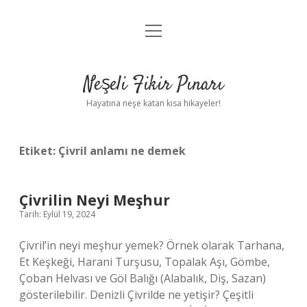
menüyü
Anasayfa
aç
Gizlilik Politikası
Neşeli Fikir Pınarı
Yasal Uyarı
Hayatına neşe katan kısa hikayeler!
Hakkımızda
Etiket:
Çivril anlamı ne demek
Çivrilin Neyi Meşhur
Tarih: Eylül 19, 2024
Çivril’in neyi meşhur yemek? Örnek olarak Tarhana,
Et Keşkeği, Harani Turşusu, Topalak Aşı, Gömbe,
Çoban Helvası ve Göl Balığı (Alabalık, Diş, Sazan)
gösterilebilir. Denizli Çivrilde ne yetişir? Çeşitli