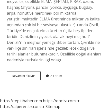
meyveler, özellikle ELMA, ŞEFTALİ, KİRAZ, üzüm,
haşhaş (afyon), pancar, yonca, ayçiçeği, buğday,
arpa, nohut ve mercimek bol miktarda
yetiştirilmektedir. ELMA üretiminde miktar ve kalite
açısından çok iyi bir seviyeye ulaştık. Şu anda Çivril,
Türkiye’de en çok elma üreten üç ila beş ilçeden
biridir. Denizlinin yiyecek olarak neyi meşhur?
Denizli’nin meşhur yemeği: Biber tartarı. Çivrilde ne
var? İlçe sınırları içerisinde gezilebilecek doğal ve
tarihi alanlar bulunmaktadır. Özellikle doğal alanları
nedeniyle turistlerin ilgi odağı…
Çivrilin
Devamını okuyun
2 Yorum
Neyi
Meşhur
https://tepkihaber.com
https://encira.com.tr
https://alperenler.com.tr
Sitemap