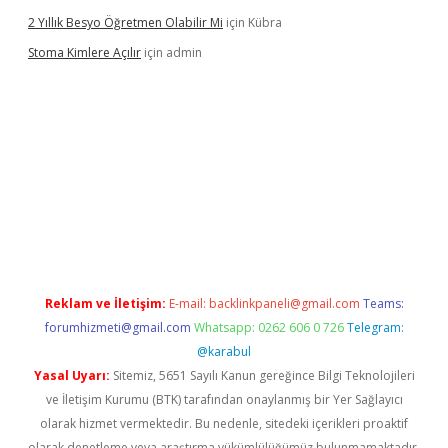
2 Yıllık Besyo Öğretmen Olabilir Mi
için
Kübra
Stoma Kimlere Açılır
için
admin
lbet
Reklam ve İletişim:
E-mail:
backlinkpaneli@gmail.com
Teams:
forumhizmeti@gmail.com
Whatsapp: 0262 606 0 726
Telegram:
@karabul
Yasal Uyarı:
Sitemiz, 5651 Sayılı Kanun gereğince Bilgi Teknolojileri
ve İletişim Kurumu (BTK) tarafından onaylanmış bir Yer Sağlayıcı
olarak hizmet vermektedir. Bu nedenle, sitedeki içerikleri proaktif
olarak denetleme veya araştırma yükümlülüğümüz bulunmamaktadır.