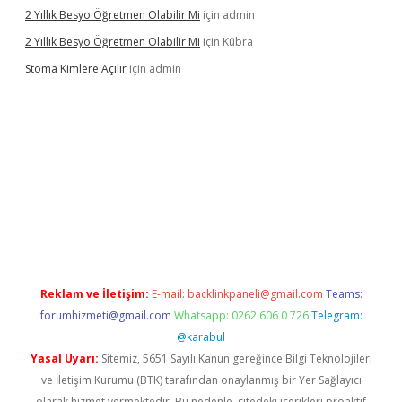
2 Yıllık Besyo Öğretmen Olabilir Mi
için
admin
2 Yıllık Besyo Öğretmen Olabilir Mi
için
Kübra
Stoma Kimlere Açılır
için
admin
lbet
Reklam ve İletişim:
E-mail:
backlinkpaneli@gmail.com
Teams:
forumhizmeti@gmail.com
Whatsapp: 0262 606 0 726
Telegram:
@karabul
Yasal Uyarı:
Sitemiz, 5651 Sayılı Kanun gereğince Bilgi Teknolojileri
ve İletişim Kurumu (BTK) tarafından onaylanmış bir Yer Sağlayıcı
olarak hizmet vermektedir. Bu nedenle, sitedeki içerikleri proaktif