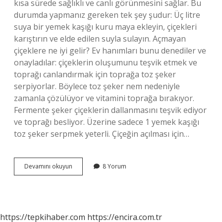
kısa sürede sağlıklı ve canlı görünmesini sağlar. Bu
durumda yapmanız gereken tek şey şudur: Üç litre
suya bir yemek kaşığı kuru maya ekleyin, çiçekleri
karıştırın ve elde edilen suyla sulayın. Açmayan
çiçeklere ne iyi gelir? Ev hanımları bunu denediler ve
onayladılar: çiçeklerin oluşumunu teşvik etmek ve
toprağı canlandırmak için toprağa toz şeker
serpiyorlar. Böylece toz şeker nem nedeniyle
zamanla çözülüyor ve vitamini toprağa bırakıyor.
Fermente şeker çiçeklerin dallanmasını teşvik ediyor
ve toprağı besliyor. Üzerine sadece 1 yemek kaşığı
toz şeker serpmek yeterli. Çiçeğin açılması için…
Bitkilerin
Devamını okuyun
8 Yorum
Çiçek
Açması
Için
Ne
Yapmalı
https://tepkihaber.com
https://encira.com.tr