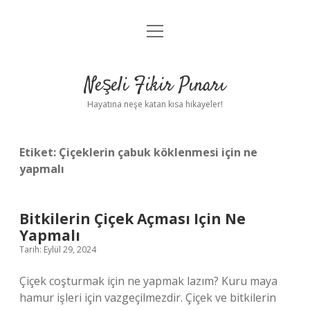
menüyü
Anasayfa
aç
Gizlilik Politikası
Neşeli Fikir Pınarı
Yasal Uyarı
Hayatına neşe katan kısa hikayeler!
Hakkımızda
Etiket:
Çiçeklerin çabuk köklenmesi için ne
yapmalı
Bitkilerin Çiçek Açması Için Ne
Yapmalı
Tarih: Eylül 29, 2024
Çiçek coşturmak için ne yapmak lazım? Kuru maya
hamur işleri için vazgeçilmezdir. Çiçek ve bitkilerin