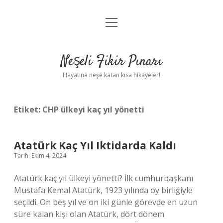
menüyü
Anasayfa
aç
Gizlilik Politikası
Neşeli Fikir Pınarı
Yasal Uyarı
Hayatına neşe katan kısa hikayeler!
Hakkımızda
Etiket:
CHP ülkeyi kaç yıl yönetti
Atatürk Kaç Yıl Iktidarda Kaldı
Tarih: Ekim 4, 2024
Atatürk kaç yıl ülkeyi yönetti? İlk cumhurbaşkanı
Mustafa Kemal Atatürk, 1923 yılında oy birliğiyle
seçildi. On beş yıl ve on iki günle görevde en uzun
süre kalan kişi olan Atatürk, dört dönem