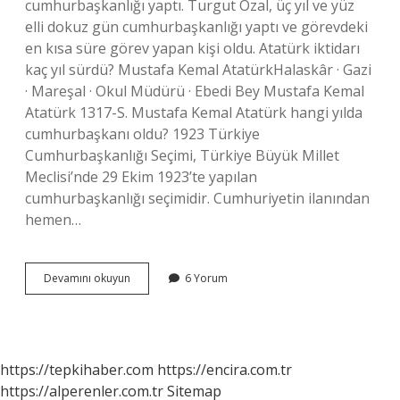
cumhurbaşkanlığı yaptı. Turgut Özal, üç yıl ve yüz
elli dokuz gün cumhurbaşkanlığı yaptı ve görevdeki
en kısa süre görev yapan kişi oldu. Atatürk iktidarı
kaç yıl sürdü? Mustafa Kemal AtatürkHalaskâr · Gazi
· Mareşal · Okul Müdürü · Ebedi Bey Mustafa Kemal
Atatürk 1317-S. Mustafa Kemal Atatürk hangi yılda
cumhurbaşkanı oldu? 1923 Türkiye
Cumhurbaşkanlığı Seçimi, Türkiye Büyük Millet
Meclisi’nde 29 Ekim 1923’te yapılan
cumhurbaşkanlığı seçimidir. Cumhuriyetin ilanından
hemen…
Atatürk
Devamını okuyun
6 Yorum
Kaç
Yıl
Iktidarda
Kaldı
https://tepkihaber.com
https://encira.com.tr
https://alperenler.com.tr
Sitemap