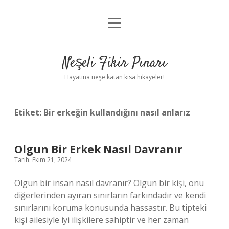
menüyü
Anasayfa
aç
Gizlilik Politikası
Neşeli Fikir Pınarı
Yasal Uyarı
Hayatına neşe katan kısa hikayeler!
Hakkımızda
Etiket:
Bir erkeğin kullandığını nasıl anlarız
Olgun Bir Erkek Nasıl Davranır
Tarih: Ekim 21, 2024
Olgun bir insan nasıl davranır? Olgun bir kişi, onu
diğerlerinden ayıran sınırların farkındadır ve kendi
sınırlarını koruma konusunda hassastır. Bu tipteki
kişi ailesiyle iyi ilişkilere sahiptir ve her zaman