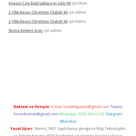
Anason Çayı Bağırsaklara Iyi Gelir Mi
için
Elvan
2 Yıllık Besyo Öğretmen Olabilir Mi
için
admin
2 Yıllık Besyo Öğretmen Olabilir Mi
için
Kübra
Stoma Kimlere Açılır
için
admin
lbet
Reklam ve İletişim:
E-mail:
backlinkpaneli@gmail.com
Teams:
forumhizmeti@gmail.com
Whatsapp: 0262 606 0 726
Telegram:
@karabul
Yasal Uyarı:
Sitemiz, 5651 Sayılı Kanun gereğince Bilgi Teknolojileri
ve İletişim Kurumu (BTK) tarafından onaylanmış bir Yer Sağlayıcı