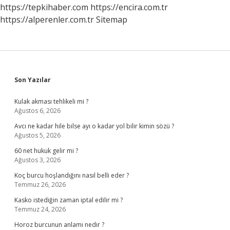
https://tepkihaber.com
https://encira.com.tr
https://alperenler.com.tr
Sitemap
Sidebar
Son Yazılar
Kulak akması tehlikeli mi ?
Ağustos 6, 2026
Avcı ne kadar hile bilse ayı o kadar yol bilir kimin sözü ?
Ağustos 5, 2026
60 net hukuk gelir mi ?
Ağustos 3, 2026
Koç burcu hoşlandığını nasıl belli eder ?
Temmuz 26, 2026
Kasko istediğin zaman iptal edilir mi ?
Temmuz 24, 2026
Horoz burcunun anlamı nedir ?