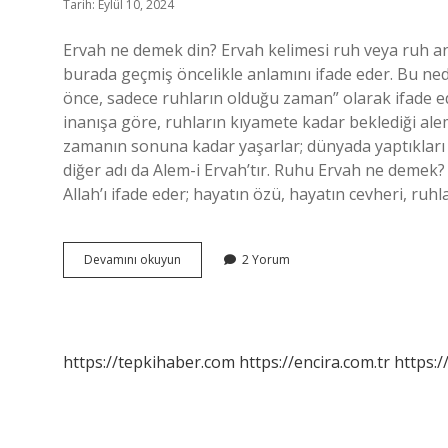
Tarih: Eylül 10, 2024
Ervah ne demek din? Ervah kelimesi ruh veya ruh anla
burada geçmiş öncelikle anlamını ifade eder. Bu ne
önce, sadece ruhların olduğu zaman” olarak ifade ed
inanışa göre, ruhların kıyamete kadar beklediği ale
zamanın sonuna kadar yaşarlar; dünyada yaptıkları 
diğer adı da Alem-i Ervah’tır. Ruhu Ervah ne dem
Allah’ı ifade eder; hayatın özü, hayatın cevheri, ru
Ervah
Devamını okuyun
2 Yorum
Âlemi
Ne
Demek
https://tepkihaber.com
https://encira.com.tr
https:/