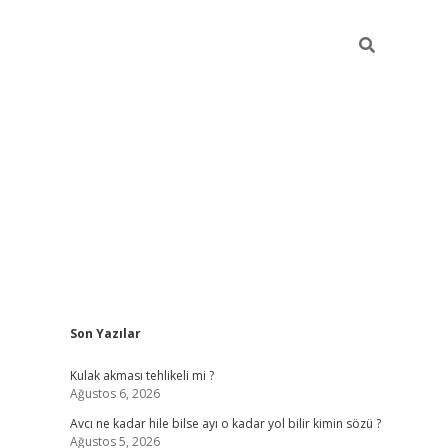
Sidebar
Son Yazılar
ilbet
Kulak akması tehlikeli mi ?
Ağustos 6, 2026
Avcı ne kadar hile bilse ayı o kadar yol bilir kimin sözü ?
Ağustos 5, 2026