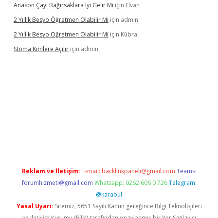
Anason Çayı Bağırsaklara Iyi Gelir Mi
için
Elvan
2 Yıllık Besyo Öğretmen Olabilir Mi
için
admin
2 Yıllık Besyo Öğretmen Olabilir Mi
için
Kübra
Stoma Kimlere Açılır
için
admin
lbet
Reklam ve İletişim:
E-mail:
backlinkpaneli@gmail.com
Teams:
forumhizmeti@gmail.com
Whatsapp: 0262 606 0 726
Telegram:
@karabul
Yasal Uyarı:
Sitemiz, 5651 Sayılı Kanun gereğince Bilgi Teknolojileri
ve İletişim Kurumu (BTK) tarafından onaylanmış bir Yer Sağlayıcı