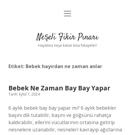
menüyü
Anasayfa
aç
Gizlilik Politikası
Neşeli Fikir Pınarı
Yasal Uyarı
Hayatına neşe katan kısa hikayeler!
Hakkımızda
Etiket:
Bebek hayırdan ne zaman anlar
Bebek Ne Zaman Bay Bay Yapar
Tarih: Eylül 7, 2024
6 aylık bebek bay bay yapar mı? 6 aylık bebekler
başını dik tutabilir, başını ve göğsünü rahatça
kaldırabilir, ellerini vücutlarının ortasına getirip
nesnelere uzanabilir, nesneleri kavrayıp ağızlarına