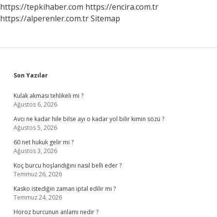
Yapar
https://tepkihaber.com
https://encira.com.tr
https://alperenler.com.tr
Sitemap
Sidebar
Son Yazılar
Kulak akması tehlikeli mi ?
Ağustos 6, 2026
Avcı ne kadar hile bilse ayı o kadar yol bilir kimin sözü ?
Ağustos 5, 2026
60 net hukuk gelir mi ?
Ağustos 3, 2026
Koç burcu hoşlandığını nasıl belli eder ?
Temmuz 26, 2026
Kasko istediğin zaman iptal edilir mi ?
Temmuz 24, 2026
Horoz burcunun anlamı nedir ?