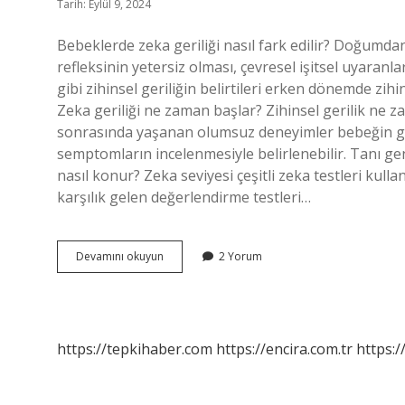
Tarih: Eylül 9, 2024
Bebeklerde zeka geriliği nasıl fark edilir? Doğu
refleksinin yetersiz olması, çevresel işitsel uyaran
gibi zihinsel geriliğin belirtileri erken dönemde zihin
Zeka geriliği ne zaman başlar? Zihinsel gerilik ne
sonrasında yaşanan olumsuz deneyimler bebeğin geli
semptomların incelenmesiyle belirlenebilir. Tanı gene
nasıl konur? Zeka seviyesi çeşitli zeka testleri kull
karşılık gelen değerlendirme testleri…
18
Devamını okuyun
2 Yorum
Aylık
Bebekte
Zeka
Geriliği
Nasıl
https://tepkihaber.com
https://encira.com.tr
https:/
Anlaşılır