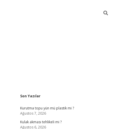
Sidebar
Son Yazılar
ilbet
Kurutma topu yün mü plastik mi ?
Ağustos 7, 2026
Kulak akması tehlikeli mi ?
Ağustos 6, 2026