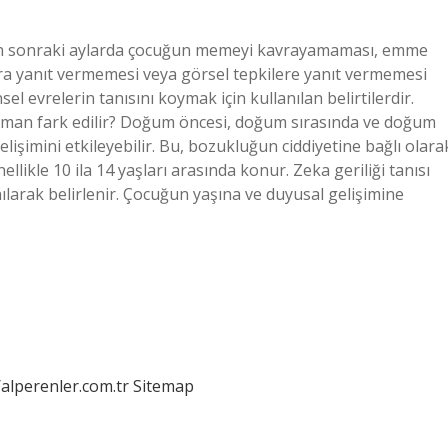
mdan sonraki aylarda çocuğun memeyi kavrayamaması, emme
lara yanıt vermemesi veya görsel tepkilere yanıt vermemesi
sel evrelerin tanısını koymak için kullanılan belirtilerdir.
 zaman fark edilir? Doğum öncesi, doğum sırasında ve doğum
şimini etkileyebilir. Bu, bozukluğun ciddiyetine bağlı olara
llikle 10 ila 14 yaşları arasında konur. Zeka geriliği tanısı
anılarak belirlenir. Çocuğun yaşına ve duyusal gelişimine
/alperenler.com.tr
Sitemap