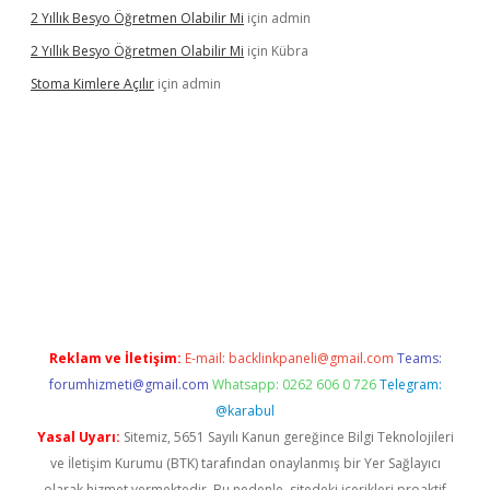
2 Yıllık Besyo Öğretmen Olabilir Mi
için
admin
2 Yıllık Besyo Öğretmen Olabilir Mi
için
Kübra
Stoma Kimlere Açılır
için
admin
bet
Reklam ve İletişim:
E-mail:
backlinkpaneli@gmail.com
Teams:
forumhizmeti@gmail.com
Whatsapp: 0262 606 0 726
Telegram:
@karabul
Yasal Uyarı:
Sitemiz, 5651 Sayılı Kanun gereğince Bilgi Teknolojileri
ve İletişim Kurumu (BTK) tarafından onaylanmış bir Yer Sağlayıcı
olarak hizmet vermektedir. Bu nedenle, sitedeki içerikleri proaktif