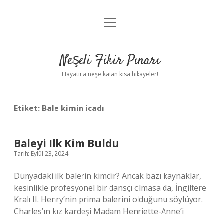
menüyü
Anasayfa
aç
Gizlilik Politikası
Neşeli Fikir Pınarı
Yasal Uyarı
Hayatına neşe katan kısa hikayeler!
Hakkımızda
Etiket:
Bale kimin icadı
Baleyi Ilk Kim Buldu
Tarih: Eylül 23, 2024
Dünyadaki ilk balerin kimdir? Ancak bazı kaynaklar,
kesinlikle profesyonel bir dansçı olmasa da, İngiltere
Kralı II. Henry’nin prima balerini olduğunu söylüyor.
Charles’ın kız kardeşi Madam Henriette-Anne’i