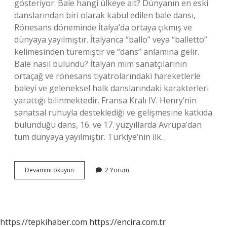
gösteriyor. Bale hangi ülkeye ait? Dünyanın en eski
danslarından biri olarak kabul edilen bale dansı,
Rönesans döneminde İtalya’da ortaya çıkmış ve
dünyaya yayılmıştır. İtalyanca “ballo” veya “balletto”
kelimesinden türemiştir ve “dans” anlamına gelir.
Bale nasıl bulundu? İtalyan mim sanatçılarının
ortaçağ ve rönesans tiyatrolarındaki hareketlerle
baleyi ve geleneksel halk danslarındaki karakterleri
yarattığı bilinmektedir. Fransa Kralı IV. Henry’nin
sanatsal ruhuyla desteklediği ve gelişmesine katkıda
bulunduğu dans, 16. ve 17. yüzyıllarda Avrupa’dan
tüm dünyaya yayılmıştır. Türkiye’nin ilk…
Baleyi
Devamını okuyun
2 Yorum
Ilk
Kim
Buldu
https://tepkihaber.com
https://encira.com.tr