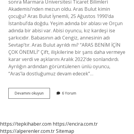
sonra Marmara Üniversitesi Ticaret Bilimleri
Akademisi’nden mezun oldu. Aras Bulut kimin
çocuğu? Aras Bulut İynemli, 25 Ağustos 1990’da
İstanbul’da doğdu. Yeşim adında bir ablası ve Orçun
adında bir abisi var. Abisi oyuncu, kız kardeşi ise
şarkıcıdır. Babasının adı Cengiz, annesinin adı
Sevtap’tır. Aras Bulut ayrıldı mı? “ARAS BENİM İÇİN
ÇOK ÖNEMLİ” Çift, ilişkilerine bir şans daha vermeye
karar verdi ve aşklarını Aralık 2022’de sonlandırdı.
Ayrılığın ardından görüntülenen ünlü oyuncu,
“Aras’la dostluğumuz devam edecek”…
Bulut
Devamını okuyun
6 Yorum
Aras
Evlendi
Mi
https://tepkihaber.com
https://encira.com.tr
https://alperenler.com.tr
Sitemap