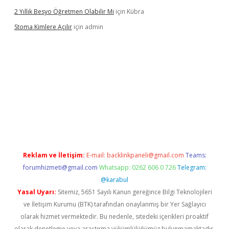
2 Yıllık Besyo Öğretmen Olabilir Mi
için
Kübra
Stoma Kimlere Açılır
için
admin
lbet
Reklam ve İletişim:
E-mail:
backlinkpaneli@gmail.com
Teams:
forumhizmeti@gmail.com
Whatsapp: 0262 606 0 726
Telegram:
@karabul
Yasal Uyarı:
Sitemiz, 5651 Sayılı Kanun gereğince Bilgi Teknolojileri
ve İletişim Kurumu (BTK) tarafından onaylanmış bir Yer Sağlayıcı
olarak hizmet vermektedir. Bu nedenle, sitedeki içerikleri proaktif
olarak denetleme veya araştırma yükümlülüğümüz bulunmamaktadır.