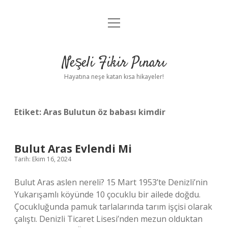
menüyü
Anasayfa
aç
Gizlilik Politikası
Neşeli Fikir Pınarı
Yasal Uyarı
Hayatına neşe katan kısa hikayeler!
Hakkımızda
Etiket:
Aras Bulutun öz babası kimdir
Bulut Aras Evlendi Mi
Tarih: Ekim 16, 2024
Bulut Aras aslen nereli? 15 Mart 1953’te Denizli’nin
Yukarışamlı köyünde 10 çocuklu bir ailede doğdu.
Çocukluğunda pamuk tarlalarında tarım işçisi olarak
çalıştı. Denizli Ticaret Lisesi’nden mezun olduktan