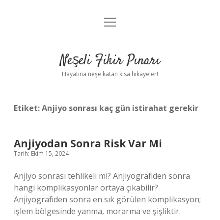
menüyü
Anasayfa
aç
Gizlilik Politikası
Neşeli Fikir Pınarı
Yasal Uyarı
Hayatına neşe katan kısa hikayeler!
Hakkımızda
Etiket:
Anjiyo sonrası kaç gün istirahat gerekir
Anjiyodan Sonra Risk Var Mi
Tarih: Ekim 15, 2024
Anjiyo sonrası tehlikeli mi? Anjiyografiden sonra
hangi komplikasyonlar ortaya çıkabilir?
Anjiyografiden sonra en sık görülen komplikasyon;
işlem bölgesinde yanma, morarma ve şişliktir.