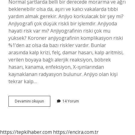
Normal şartlarda belli bir derecede morarma ve ağrı
beklenebilir olsa da, aşırı ve kalıcı vakalarda tıbbi
yardım almak gerekir. Anjiyo korkulacak bir şey mi?
Anjiyografi çok düşük riskli bir işlemdir. Anjiyoda
hayati risk var mı? Anjiyografinin riski çok mu
yüksek? Koroner anjiyografinin komplikasyon riski
%1’den az olsa da bazı riskler vardır. Bunlar
arasında kalp krizi, felç, damar hasarı, kalp aritmisi,
verilen boyaya bağlı alerjik reaksiyon, böbrek
hasarı, kanama, enfeksiyon, X-ışınlarından
kaynaklanan radyasyon bulunur. Anjiyo olan kişi
tekrar kalp…
Anjiyodan
Devamını okuyun
14 Yorum
Sonra
Risk
Var
Mi
https://tepkihaber.com
https://encira.com.tr