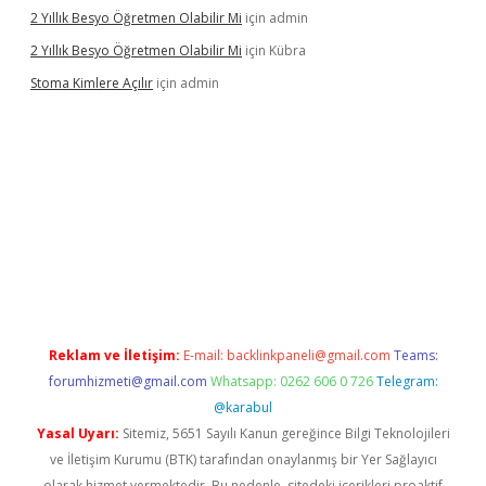
2 Yıllık Besyo Öğretmen Olabilir Mi
için
admin
2 Yıllık Besyo Öğretmen Olabilir Mi
için
Kübra
Stoma Kimlere Açılır
için
admin
lbet
Reklam ve İletişim:
E-mail:
backlinkpaneli@gmail.com
Teams:
forumhizmeti@gmail.com
Whatsapp: 0262 606 0 726
Telegram:
@karabul
Yasal Uyarı:
Sitemiz, 5651 Sayılı Kanun gereğince Bilgi Teknolojileri
ve İletişim Kurumu (BTK) tarafından onaylanmış bir Yer Sağlayıcı
olarak hizmet vermektedir. Bu nedenle, sitedeki içerikleri proaktif