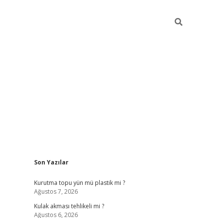
Sidebar
Son Yazılar
ilbet
Kurutma topu yün mü plastik mi ?
Ağustos 7, 2026
Kulak akması tehlikeli mi ?
Ağustos 6, 2026