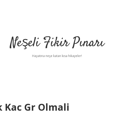
Neşeli Fikir Pınarı
Hayatına neşe katan kısa hikayeler!
k Kac Gr Olmali