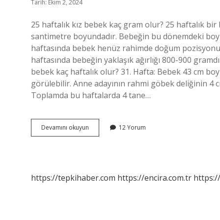
Tarih: Ekim 2, 2024
25 haftalık kız bebek kaç gram olur? 25 haftalık bir
santimetre boyundadır. Bebeğin bu dönemdeki boyut
haftasında bebek henüz rahimde doğum pozisyonunu 
haftasında bebeğin yaklaşık ağırlığı 800-900 gramdır
bebek kaç haftalık olur? 31. Hafta: Bebek 43 cm boy
görülebilir. Anne adayının rahmi göbek deliğinin 4 cm
Toplamda bu haftalarda 4 tane…
25
Devamını okuyun
12 Yorum
Haftalik
Kiz
Bebek
Kac
Gr
https://tepkihaber.com
https://encira.com.tr
https:/
Olmali