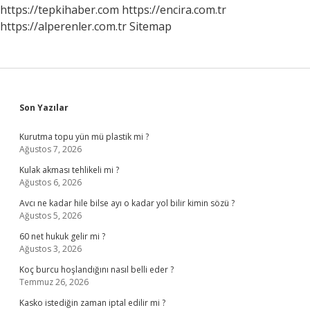
https://tepkihaber.com
https://encira.com.tr
https://alperenler.com.tr
Sitemap
Sidebar
Son Yazılar
Kurutma topu yün mü plastik mi ?
Ağustos 7, 2026
Kulak akması tehlikeli mi ?
Ağustos 6, 2026
Avcı ne kadar hile bilse ayı o kadar yol bilir kimin sözü ?
Ağustos 5, 2026
60 net hukuk gelir mi ?
Ağustos 3, 2026
Koç burcu hoşlandığını nasıl belli eder ?
Temmuz 26, 2026
Kasko istediğin zaman iptal edilir mi ?