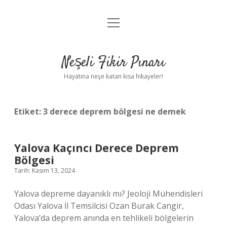
menüyü
Anasayfa
aç
Gizlilik Politikası
Neşeli Fikir Pınarı
Yasal Uyarı
Hayatına neşe katan kısa hikayeler!
Hakkımızda
Etiket:
3 derece deprem bölgesi ne demek
Yalova Kaçıncı Derece Deprem
Bölgesi
Tarih: Kasım 13, 2024
Yalova depreme dayanıklı mı? Jeoloji Mühendisleri
Odası Yalova İl Temsilcisi Ozan Burak Cangir,
Yalova’da deprem anında en tehlikeli bölgelerin