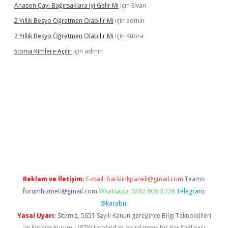
Anason Çayı Bağırsaklara Iyi Gelir Mi
için
Elvan
2 Yıllık Besyo Öğretmen Olabilir Mi
için
admin
2 Yıllık Besyo Öğretmen Olabilir Mi
için
Kübra
Stoma Kimlere Açılır
için
admin
bet
Reklam ve İletişim:
E-mail:
backlinkpaneli@gmail.com
Teams:
forumhizmeti@gmail.com
Whatsapp: 0262 606 0 726
Telegram:
@karabul
Yasal Uyarı:
Sitemiz, 5651 Sayılı Kanun gereğince Bilgi Teknolojileri
ve İletişim Kurumu (BTK) tarafından onaylanmış bir Yer Sağlayıcı