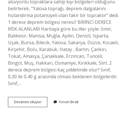
alüvyonlu topraklara sahip kıyı bölgeleri olduğunu
belirterek, “Yalova toprağı, deprem dalgalarını
hızlandırma potansiyeli olan fakir bir topraktır” dedi.
1 derece deprem bölgesi neresi? BİRİNCİ DERECE
RİSK ALANLARI Haritaya göre bu iller şöyle: İzmir,
Balıkesir, Manisa, Muğla, Aydın, Denizli, Isparta,
Uşak, Bursa, Bilecik, Yalova, Sakarya, Düzce, Kocaeli,
Kırşehir, Bolu, Karabük, Hatay , Bartın, Çankırı,
Tokat, Amasya, Çanakkale, Erzincan, Tunceli,
Bingöl, Muş, Hakkari, Osmaniye, Kırıkkale, Siirt. 2
derece deprem bölgesi kaç şiddetinde olur? Sınıf,
0,30 ile 0,40 g arasında olması beklenen bölgelerdir.
Sınıf,…
Yalova
Devamını okuyun
Yorum Bırak
Kaçıncı
Derece
Deprem
Bölgesi