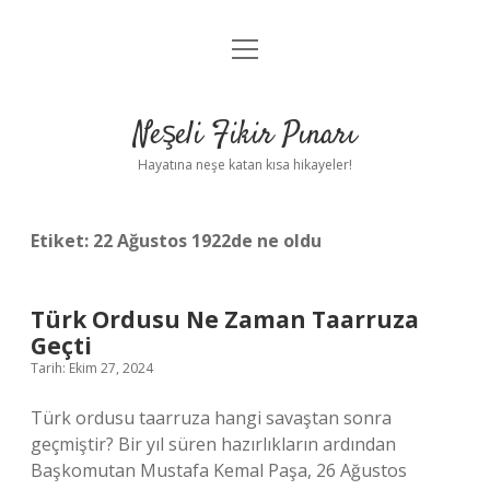
menüyü
Anasayfa
aç
Gizlilik Politikası
Neşeli Fikir Pınarı
Yasal Uyarı
Hayatına neşe katan kısa hikayeler!
Hakkımızda
Etiket:
22 Ağustos 1922de ne oldu
Türk Ordusu Ne Zaman Taarruza
Geçti
Tarih: Ekim 27, 2024
Türk ordusu taarruza hangi savaştan sonra
geçmiştir? Bir yıl süren hazırlıkların ardından
Başkomutan Mustafa Kemal Paşa, 26 Ağustos