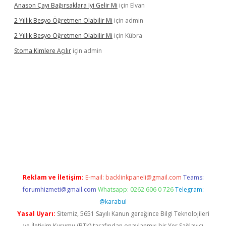
Anason Çayı Bağırsaklara Iyi Gelir Mi
için
Elvan
2 Yıllık Besyo Öğretmen Olabilir Mi
için
admin
2 Yıllık Besyo Öğretmen Olabilir Mi
için
Kübra
Stoma Kimlere Açılır
için
admin
lbet
Reklam ve İletişim:
E-mail:
backlinkpaneli@gmail.com
Teams:
forumhizmeti@gmail.com
Whatsapp: 0262 606 0 726
Telegram:
@karabul
Yasal Uyarı:
Sitemiz, 5651 Sayılı Kanun gereğince Bilgi Teknolojileri
ve İletişim Kurumu (BTK) tarafından onaylanmış bir Yer Sağlayıcı