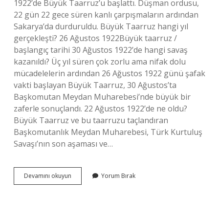
1922’de Büyük Taarruz’u başlattı. Düşman ordusu,
22 gün 22 gece süren kanlı çarpışmaların ardından
Sakarya’da durduruldu. Büyük Taarruz hangi yıl
gerçekleşti? 26 Ağustos 1922Büyük taarruz /
başlangıç ​​tarihi 30 Ağustos 1922’de hangi savaş
kazanıldı? Üç yıl süren çok zorlu ama nifak dolu
mücadelelerin ardından 26 Ağustos 1922 günü şafak
vakti başlayan Büyük Taarruz, 30 Ağustos’ta
Başkomutan Meydan Muharebesi’nde büyük bir
zaferle sonuçlandı. 22 Ağustos 1922’de ne oldu?
Büyük Taarruz ve bu taarruzu taçlandıran
Başkomutanlık Meydan Muharebesi, Türk Kurtuluş
Savaşı’nın son aşaması ve…
Türk
Devamını okuyun
Yorum Bırak
Ordusu
Ne
Zaman
Taarruza