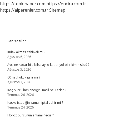
Geçti
https://tepkihaber.com
https://encira.com.tr
https://alperenler.com.tr
Sitemap
Sidebar
Son Yazılar
Kulak akması tehlikeli mi ?
Ağustos 6, 2026
Avcı ne kadar hile bilse ayı o kadar yol bilir kimin sözü ?
Ağustos 5, 2026
60 net hukuk gelir mi ?
Ağustos 3, 2026
Koç burcu hoşlandığını nasıl belli eder ?
Temmuz 26, 2026
Kasko istediğin zaman iptal edilir mi ?
Temmuz 24, 2026
Horoz burcunun anlamı nedir ?