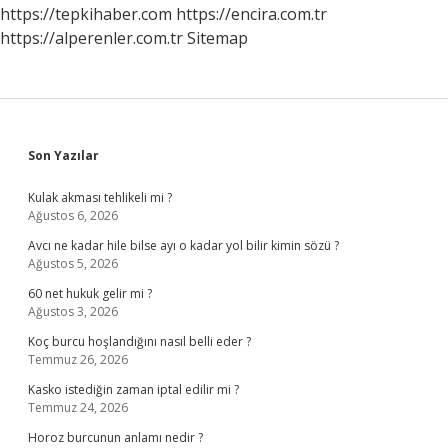
Mi
https://tepkihaber.com
https://encira.com.tr
https://alperenler.com.tr
Sitemap
Sidebar
Son Yazılar
Kulak akması tehlikeli mi ?
Ağustos 6, 2026
Avcı ne kadar hile bilse ayı o kadar yol bilir kimin sözü ?
Ağustos 5, 2026
60 net hukuk gelir mi ?
Ağustos 3, 2026
Koç burcu hoşlandığını nasıl belli eder ?
Temmuz 26, 2026
Kasko istediğin zaman iptal edilir mi ?
Temmuz 24, 2026
Horoz burcunun anlamı nedir ?