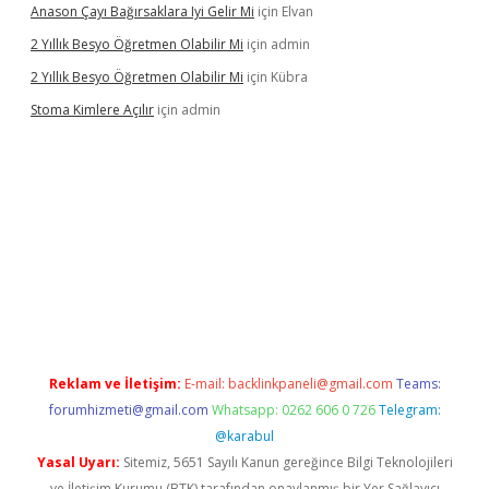
Anason Çayı Bağırsaklara Iyi Gelir Mi
için
Elvan
2 Yıllık Besyo Öğretmen Olabilir Mi
için
admin
2 Yıllık Besyo Öğretmen Olabilir Mi
için
Kübra
Stoma Kimlere Açılır
için
admin
lbet
Reklam ve İletişim:
E-mail:
backlinkpaneli@gmail.com
Teams:
forumhizmeti@gmail.com
Whatsapp: 0262 606 0 726
Telegram:
@karabul
Yasal Uyarı:
Sitemiz, 5651 Sayılı Kanun gereğince Bilgi Teknolojileri
ve İletişim Kurumu (BTK) tarafından onaylanmış bir Yer Sağlayıcı