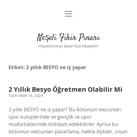
menüyü
Anasayfa
aç
Gizlilik Politikası
Neşeli Fikir Pınarı
Yasal Uyarı
Hayatına neşe katan kısa hikayeler!
Hakkımızda
Etiket:
2 yıllık BESYO ne iş yapar
2 Yıllık Besyo Öğretmen Olabilir Mi
Tarih: Ekim 18, 2024
2 yıllık BESYO ne iş yapar? Bu bölümün mezunları
spor kulüplerinde ve gençlik ve spor
müdürlüklerinde istihdam edilebilirler. Ayrıca bu
bölümün mezunları pazarlama, halkla ilişkiler, insan