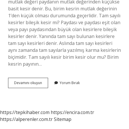
mutlak değeri paydanın mutlak değerinden küçükse
basit kesir denir. Bu, birim kesrin mutlak değerinin
1’den küçük olması durumunda geçerlidir. Tam sayılı
kesirler bileşik kesir mi? Paydası ve paydası eşit olan
veya payı paydasından büyük olan kesirlere bileşik
kesirler denir. Yanında tam sayı bulunan kesirlere
tam sayı kesirleri denir. Aslında tam sayı kesirleri
aynı zamanda tam sayılarla yazılmış karma kesirlerin
biçimidir. Tam sayılı kesir birim kesir olur mu? Birim
kesrin payının…
Basit
Devamını okuyun
Yorum Bırak
Kesir
Tam
Sayı
Olur
Mu
https://tepkihaber.com
https://encira.com.tr
https://alperenler.com.tr
Sitemap