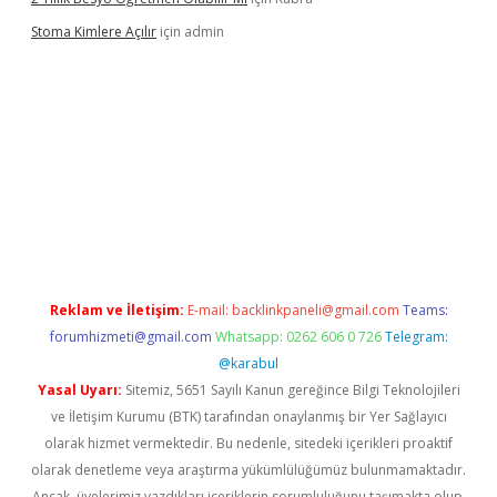
Stoma Kimlere Açılır
için
admin
ilbet
Reklam ve İletişim:
E-mail:
backlinkpaneli@gmail.com
Teams:
forumhizmeti@gmail.com
Whatsapp: 0262 606 0 726
Telegram:
@karabul
Yasal Uyarı:
Sitemiz, 5651 Sayılı Kanun gereğince Bilgi Teknolojileri
ve İletişim Kurumu (BTK) tarafından onaylanmış bir Yer Sağlayıcı
olarak hizmet vermektedir. Bu nedenle, sitedeki içerikleri proaktif
olarak denetleme veya araştırma yükümlülüğümüz bulunmamaktadır.
Ancak, üyelerimiz yazdıkları içeriklerin sorumluluğunu taşımakta olup,